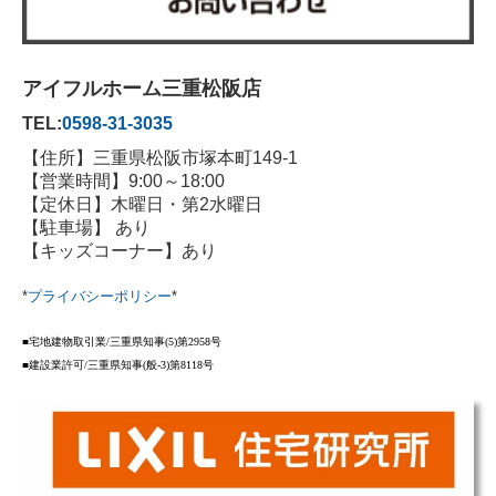
アイフルホーム三重松阪店
TEL:
0598-31-3035
【住所】三重県松阪市塚本町149-1
【営業時間】9:00～18:00
【定休日】木曜日・第2水曜日
【駐車場】 あり
【キッズコーナー】あり
*
プライバシーポリシー
*
■宅地建物取引業
/
三重県知事
(5)
第
2958
号
■建設業許可
/
三重県知事
(
般
-3)
第
8118
号