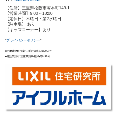
【住所】三重県松阪市塚本町149-1
【営業時間】9:00～18:00
【定休日】木曜日・第2水曜日
【駐車場】 あり
【キッズコーナー】あり
*
プライバシーポリシー
*
■宅地建物取引業
/
三重県知事
(5)
第
2958
号
■建設業許可
/
三重県知事
(
般
-3)
第
8118
号