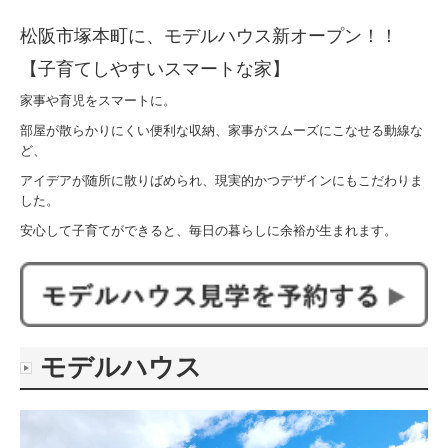
家づくりのすすめ方<Q&A>
松阪市塚本町に、モデルハウス新オープン！！
【子育てしやすいスマートな家】
商品紹介
家事や育児をスマートに。
お問合せ
部屋が散らかりにくい便利な収納、家事がスムーズにこなせる動線な
ど、
資料請求
アイデアが随所に散りばめられ、現実的かつデザインにもこだわりま
した。
求人情報
安心して子育てができると、毎日の暮らしに余裕が生まれます。
モデルハウス